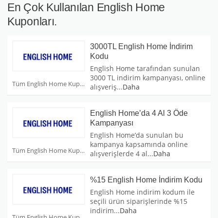
En Çok Kullanılan English Home
Kuponları.
3000TL English Home İndirim
Kodu
English Home tarafından sunulan
3000 TL indirim kampanyası, online
Tüm English Home Kuponları
alışveriş
...
Daha
English Home’da 4 Al 3 Öde
Kampanyası
English Home’da sunulan bu
kampanya kapsamında online
Tüm English Home Kuponları
alışverişlerde 4 al
...
Daha
%15 English Home İndirim Kodu
English Home indirim kodum ile
seçili ürün siparişlerinde %15
indirim
...
Daha
Tüm English Home Kuponları