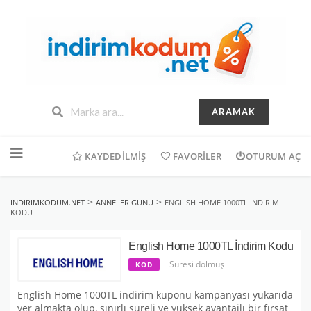
ARAMAK
İçeriğe
geç
KAYDEDILMIŞ
FAVORILER
OTURUM AÇ
>
>
INDIRIMKODUM.NET
ANNELER GÜNÜ
ENGLISH HOME 1000TL İNDIRIM
KODU
English Home 1000TL İndirim Kodu
Süresi dolmuş
KOD
English Home 1000TL indirim kuponu kampanyası yukarıda
yer almakta olup, sınırlı süreli ve yüksek avantajlı bir fırsat