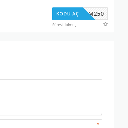
BYRM250
KODU AÇ
Süresi dolmuş
*