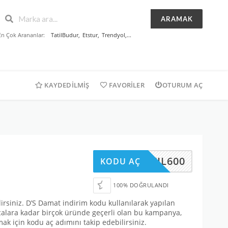
ARAMAK
En Çok Arananlar:
TatilBudur
,
Etstur
,
Trendyol
,...
KAYDEDILMIŞ
FAVORILER
OTURUM AÇ
NIYIL600
KODU AÇ
100% DOĞRULANDI
irsiniz. D’S Damat indirim kodu kullanılarak yapılan
rçalara kadar birçok üründe geçerli olan bu kampanya,
mak için kodu aç adımını takip edebilirsiniz.