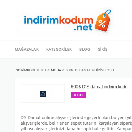
İçeriğe
geç
MAĞAZALAR
KATEGORILER
BLOG
GIRIŞ
>
>
INDIRIMKODUM.NET
MODA
600₺ D’S DAMAT INDIRIM KODU
600₺ D’S damat indirim kodu
KOD
D’S Damat online alışverişlerinde geçerli olan bu yeni y
alışverişlerde, belirlenen sepet tutarını karşılayan si
yılbaşı alışverişlerinizi daha hesaplı hale getirir. Kampa