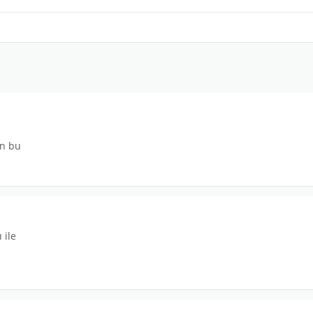
.
an bu
 ile