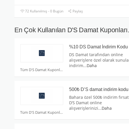
72 Kullanılmış - 0 Bugün
Paylaş
En Çok Kullanılan D'S Damat Kuponları
%10 DS Damat İndirim Kodu
DS Damat tarafından online
alışverişlere özel olarak sunul
indirim
...
Daha
Tüm D'S Damat Kuponları
500₺ D’S damat indirim kodu
Bahara özel 500₺ indirim fırsatı
D’S Damat online
alışverişlerinizi
...
Daha
Tüm D'S Damat Kuponları