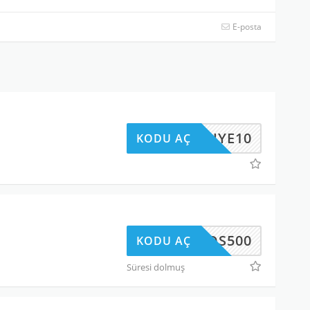
E-posta
UYE10
KODU AÇ
DS500
KODU AÇ
Süresi dolmuş