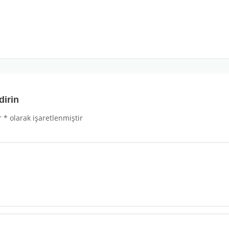
dirin
r
*
olarak işaretlenmiştir