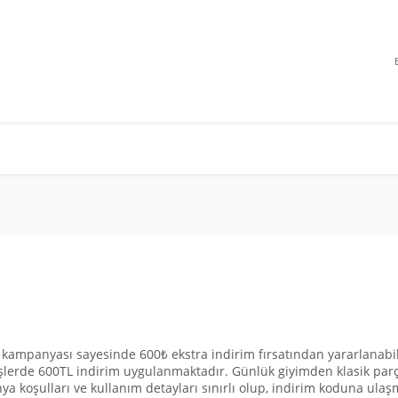
ıl kampanyası sayesinde 600₺ ekstra indirim fırsatından yararlanabil
parişlerde 600TL indirim uygulanmaktadır. Günlük giyimden klasik pa
nya koşulları ve kullanım detayları sınırlı olup, indirim koduna ulaş