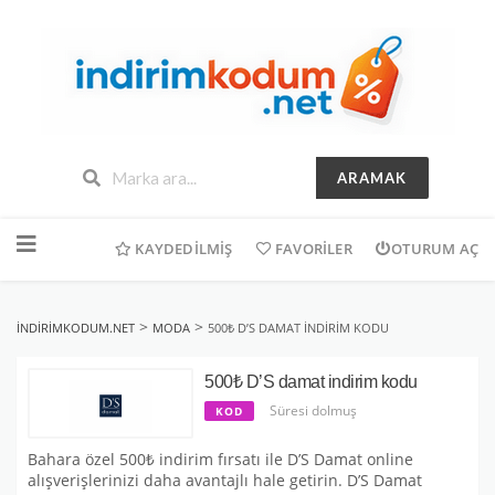
ARAMAK
İçeriğe
geç
KAYDEDILMIŞ
FAVORILER
OTURUM AÇ
>
>
INDIRIMKODUM.NET
MODA
500₺ D’S DAMAT INDIRIM KODU
500₺ D’S damat indirim kodu
Süresi dolmuş
KOD
Bahara özel 500₺ indirim fırsatı ile D’S Damat online
alışverişlerinizi daha avantajlı hale getirin. D’S Damat