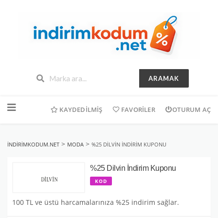
ARAMAK
İçeriğe
geç
KAYDEDILMIŞ
FAVORILER
OTURUM AÇ
>
>
INDIRIMKODUM.NET
MODA
%25 DILVIN İNDIRIM KUPONU
%25 Dilvin İndirim Kuponu
KOD
100 TL ve üstü harcamalarınıza %25 indirim sağlar.