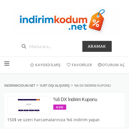
ARAMAK
İçeriğe
geç
KAYDEDILMIŞ
FAVORILER
OTURUM AÇ
>
>
INDIRIMKODUM.NET
YURT DIŞI ALIŞVERIŞ
%6 DX İNDIRIM KUPONU
%6 DX İndirim Kuponu
KOD
150$ ve üzeri harcamalarınıza %6 indirim yapar.