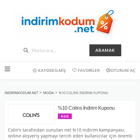
ARAMAK
İçeriğe
geç
KAYDEDILMIŞ
FAVORILER
OTURUM AÇ
>
>
INDIRIMKODUM.NET
MODA
%10 COLINS İNDIRIM KUPONU
%10 Colins İndirim Kuponu
KOD
Colin’s tarafından sunulan net %10 indirim kampanyası,
online alışveriş yapmayı tercih eden kullanıcılar için önemli