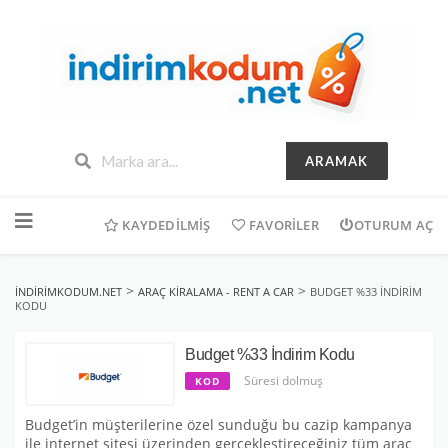
ARAMAK
İçeriğe
geç
KAYDEDILMIŞ
FAVORILER
OTURUM AÇ
>
>
INDIRIMKODUM.NET
ARAÇ KIRALAMA - RENT A CAR
BUDGET %33 İNDIRIM
KODU
Budget %33 İndirim Kodu
Süresi dolmuş
KOD
Budget’in müşterilerine özel sunduğu bu cazip kampanya
ile internet sitesi üzerinden gerçekleştireceğiniz tüm araç