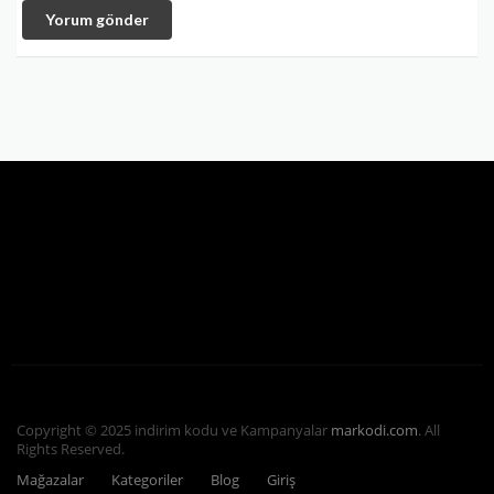
Yorum gönder
Copyright © 2025 indirim kodu ve Kampanyalar
markodi.com
. All
Rights Reserved.
Mağazalar
Kategoriler
Blog
Giriş