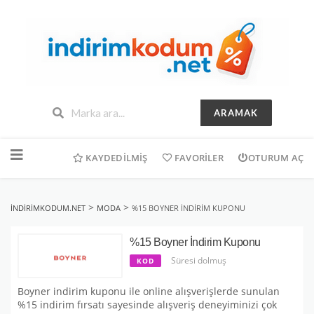
ARAMAK
İçeriğe
geç
KAYDEDILMIŞ
FAVORILER
OTURUM AÇ
>
>
INDIRIMKODUM.NET
MODA
%15 BOYNER İNDIRIM KUPONU
%15 Boyner İndirim Kuponu
Süresi dolmuş
KOD
Boyner indirim kuponu ile online alışverişlerde sunulan
%15 indirim fırsatı sayesinde alışveriş deneyiminizi çok