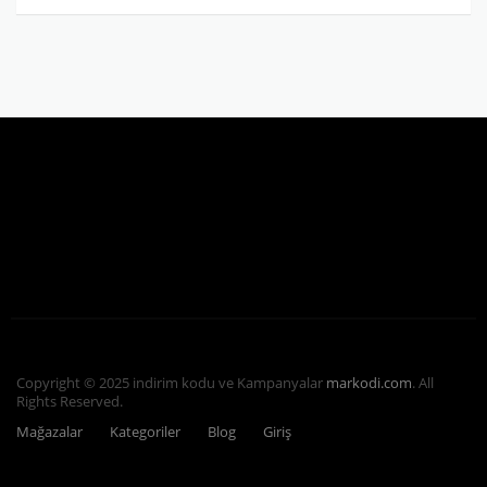
Copyright © 2025 indirim kodu ve Kampanyalar
markodi.com
. All
Rights Reserved.
Mağazalar
Kategoriler
Blog
Giriş