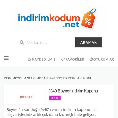
ARAMAK
İçeriğe
geç
KAYDEDILMIŞ
FAVORILER
OTURUM AÇ
>
>
INDIRIMKODUM.NET
MODA
%40 BOYNER İNDIRIM KUPONU
%40 Boyner İndirim Kuponu
KOD
Boyner’in sunduğu %40’a varan indirim kuponu ile
alışverişleriniz artık çok daha kazançlı hale geliyor.