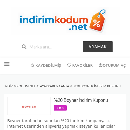
ARAMAK
İçeriğe
geç
KAYDEDILMIŞ
FAVORILER
OTURUM AÇ
>
>
INDIRIMKODUM.NET
AYAKKABI & ÇANTA
%20 BOYNER İNDIRIM KUPONU
%20 Boyner İndirim Kuponu
KOD
Boyner tarafından sunulan %20 indirim kampanyası,
internet üzerinden alışveriş yapmak isteyen kullanıcılar