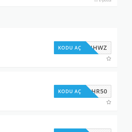
E-posta
87BFNHWZ
KODU AÇ
HR50
KODU AÇ