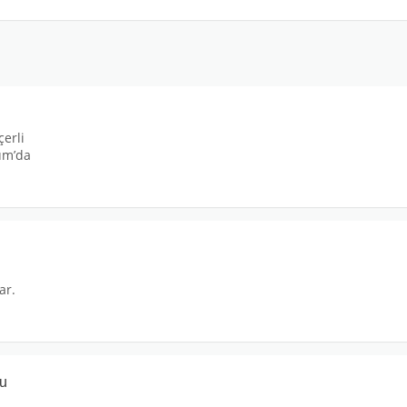
erli
um’da
ar.
nu