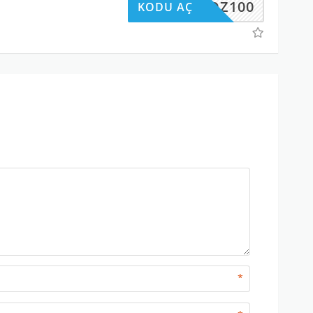
KOZ100
KODU AÇ
*