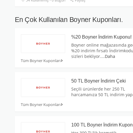
54 Kullanılmış - 0 Bugün
Paylaş
En Çok Kullanılan Boyner Kuponları.
%20 Boyner İndirim Kuponu!
Boyner online mağazasında geç
%20 indirim fırsatı İndirimkod
sizleri bekliyor.
...
Daha
Tüm Boyner Kuponları
50 TL Boyner İndirim Çeki
Seçili ürünlerde her 250 TL
harcamanıza 50 TL indirim yap
Tüm Boyner Kuponları
100 TL Boyner İndirim Kupo
Her 300 TL'lik kozmetik