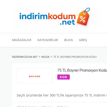
İçeriğe
geç
MAĞAZALAR
KATEGORILER
BLOG
GIRIŞ
>
>
INDIRIMKODUM.NET
MODA
75 TL BOYNER PROMOSYON KODU
75 TL Boyner Promosyon Kod
KOD
Seçili ürünlerde her 300 TL’lik siparişinize 75 TL indirim 