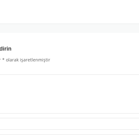
m
dirin
r
*
olarak işaretlenmiştir