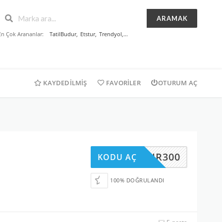
ARAMAK
En Çok Arananlar:
TatilBudur
,
Etstur
,
Trendyol
,...
KAYDEDILMIŞ
FAVORILER
OTURUM AÇ
BHR300
KODU AÇ
100% DOĞRULANDI