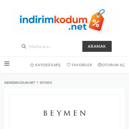
ARAMAK
İçeriğe
geç
KAYDEDILMIŞ
FAVORILER
OTURUM AÇ
>
INDIRIMKODUM.NET
BEYMEN