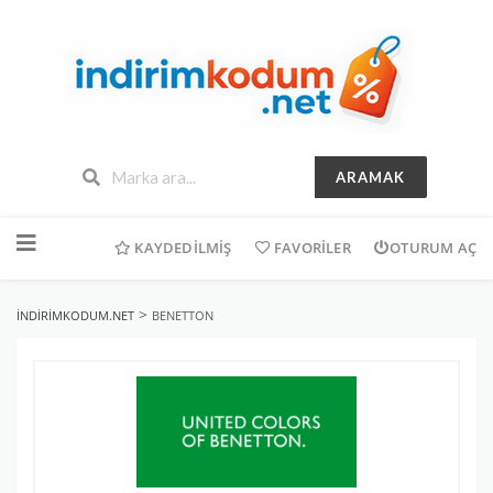
ARAMAK
İçeriğe
geç
KAYDEDILMIŞ
FAVORILER
OTURUM AÇ
>
INDIRIMKODUM.NET
BENETTON