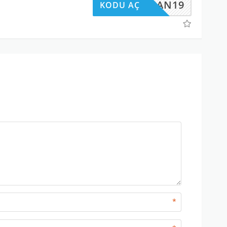
MAN19
KODU AÇ
*