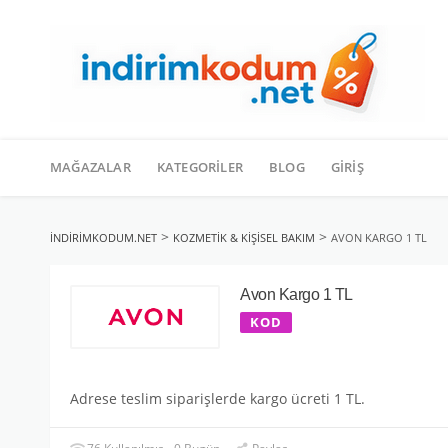
İçeriğe
geç
MAĞAZALAR
KATEGORILER
BLOG
GIRIŞ
>
>
INDIRIMKODUM.NET
KOZMETIK & KIŞISEL BAKIM
AVON KARGO 1 TL
Avon Kargo 1 TL
KOD
Adrese teslim siparişlerde kargo ücreti 1 TL.