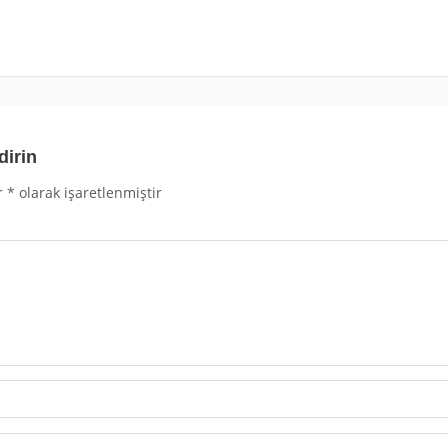
dirin
r
*
olarak işaretlenmiştir