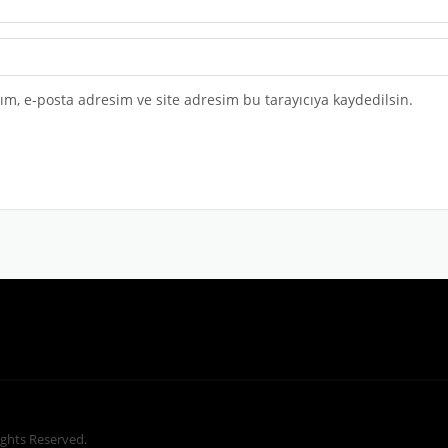
m, e-posta adresim ve site adresim bu tarayıcıya kaydedilsin.
Rights Reserved.