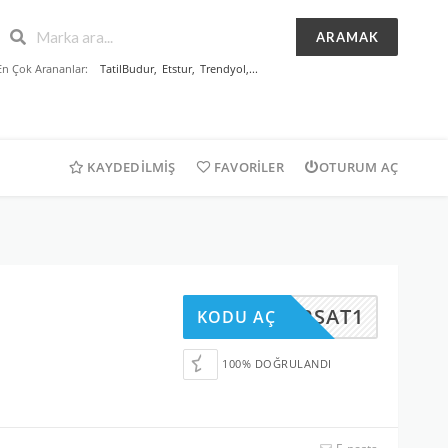
ARAMAK
En Çok Arananlar:
TatilBudur
,
Etstur
,
Trendyol
,...
KAYDEDILMIŞ
FAVORILER
OTURUM AÇ
FIRSAT1
KODU AÇ
100% DOĞRULANDI