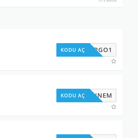
E-posta
KARGO1
KODU AÇ
ANNEM
KODU AÇ