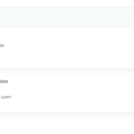
 de
irim
 üzeri