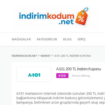
İçeriğe
geç
MAĞAZALAR
KATEGORILER
BLOG
GIRIŞ
>
>
INDIRIMKODUM.NET
MARKET
A101 200 TL İNDIRIM KUPONU
A101 200 TL İndirim Kuponu
KOD
Süresi dolmuş
A101 markasının internet sitesinde sunulan 200 TL indir
bağlantısına tıklayarak indirim kodunu görüntülemeniz y
kampanya, belirlenen ürün gruplarında geçerli olup sepet