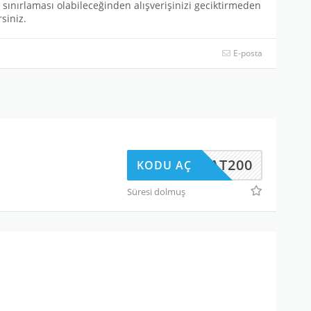
e sınırlaması olabileceğinden alışverişinizi geciktirmeden
siniz.
E-posta
SUBAT200
KODU AÇ
Süresi dolmuş