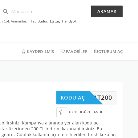
ARAMAK
En Çok Arananlar:
TatilBudur
,
Etstur
,
Trendyol
,...
KAYDEDILMIŞ
FAVORILER
OTURUM AÇ
SUBAT200
KODU AÇ
100% DOĞRULANDI
pabilirsiniz. Kampanya alanında yer alan kodu aç
utar üzerinden 200 TL indirim kazanabilirsiniz. Bu
tirir. Günlük kullanım için tercih edilen fresh kokular,