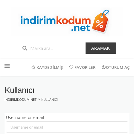
ARAMAK
İçeriğe
geç
KAYDEDILMIŞ
FAVORILER
OTURUM AÇ
Kullanıcı
>
INDIRIMKODUM.NET
KULLANICI
Username or email